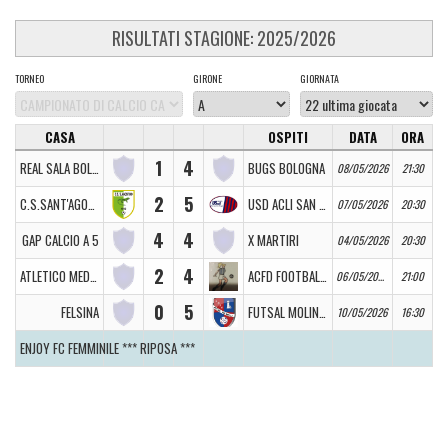
RISULTATI STAGIONE: 2025/2026
TORNEO
GIRONE
GIORNATA
CASA
OSPITI
DATA
ORA
1
4
REAL SALA BOLOGNESE
BUGS BOLOGNA
08/05/2026
21:30
2
5
C.S.SANT'AGOSTINO
USD ACLI SAN LUCA
07/05/2026
20:30
4
4
GAP CALCIO A 5
X MARTIRI
04/05/2026
20:30
2
4
ATLETICO MEDICINA
ACFD FOOTBALL WOMAN
06/05/2026
21:00
0
5
FELSINA
FUTSAL MOLINELLA
10/05/2026
16:30
ENJOY FC FEMMINILE *** RIPOSA ***