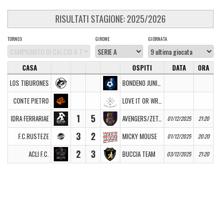
RISULTATI STAGIONE: 2025/2026
TORNEO
GIRONE
GIORNATA
CASA
OSPITI
DATA
ORA
LOS TIBURONES
BONDENO JUNIORS
CONTE PIETRO
LOVE IT OR WRAP IT
1
5
IDRA FERRARIAE
AVENGERS/ZETA CLUB
01/12/2025
21:20
3
2
F.C.RUSTEZE
MICKY MOUSE
01/12/2025
20:20
2
3
ACLI F.C.
BUCCIA TEAM
03/12/2025
21:20