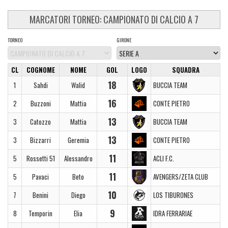
MARCATORI TORNEO: CAMPIONATO DI CALCIO A 7
TORNEO
GIRONE
CL
COGNOME
NOME
GOL
LOGO
SQUADRA
18
1
Sahdi
Walid
BUCCIA TEAM
16
2
Buzzoni
Mattia
CONTE PIETRO
13
3
Catozzo
Mattia
BUCCIA TEAM
13
3
Bizzarri
Geremia
CONTE PIETRO
11
5
Rossetti 51
Alessandro
ACLI F.C.
11
5
Pavaci
Beto
AVENGERS/ZETA CLUB
10
7
Benini
Diego
LOS TIBURONES
9
8
Temporin
Elia
IDRA FERRARIAE