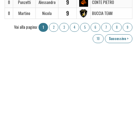
9
8
Punzetti
Alessandro
CONTE PIETRO
9
8
Martino
Nicola
BUCCIA TEAM
Vai alla pagina:
1
2
3
4
5
6
7
8
9
10
Successivo >