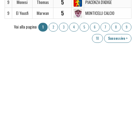
5
9
Monesi
Thomas
PIACENZA D'ADIGE
5
9
El Yousfi
Marwan
MONTICELLI CALCIO
Vai alla pagina:
1
2
3
4
5
6
7
8
9
10
Successivo >