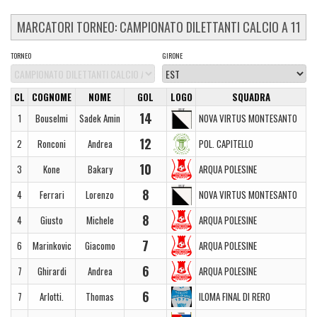
MARCATORI TORNEO: CAMPIONATO DILETTANTI CALCIO A 11
TORNEO
GIRONE
CL
COGNOME
NOME
GOL
LOGO
SQUADRA
14
1
Bouselmi
Sadek Amin
NOVA VIRTUS MONTESANTO
12
2
Ronconi
Andrea
POL. CAPITELLO
10
3
Kone
Bakary
ARQUA POLESINE
8
4
Ferrari
Lorenzo
NOVA VIRTUS MONTESANTO
8
4
Giusto
Michele
ARQUA POLESINE
7
6
Marinkovic
Giacomo
ARQUA POLESINE
6
7
Ghirardi
Andrea
ARQUA POLESINE
6
7
Arlotti.
Thomas
ILOMA FINAL DI RERO