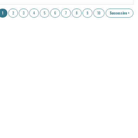
1
2
3
4
5
6
7
8
9
10
Successivo >