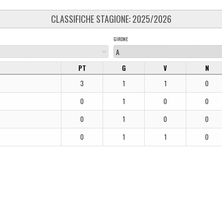
CLASSIFICHE STAGIONE: 2025/2026
GIRONE
PT
G
V
N
3
1
1
0
0
1
0
0
0
1
0
0
0
1
1
0