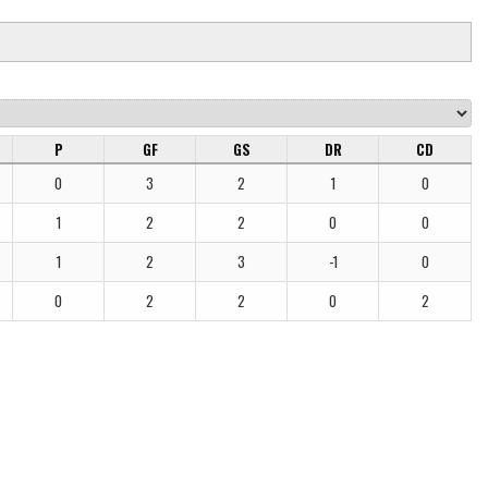
P
GF
GS
DR
CD
0
3
2
1
0
1
2
2
0
0
1
2
3
-1
0
0
2
2
0
2