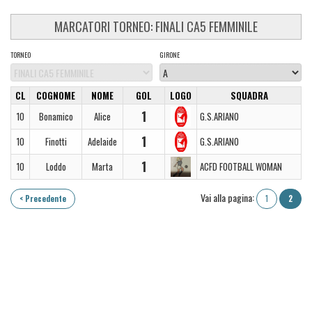
MARCATORI TORNEO: FINALI CA5 FEMMINILE
TORNEO
GIRONE
CL
COGNOME
NOME
GOL
LOGO
SQUADRA
1
10
Bonamico
Alice
G.S.ARIANO
1
10
Finotti
Adelaide
G.S.ARIANO
1
10
Loddo
Marta
ACFD FOOTBALL WOMAN
Vai alla pagina:
< Precedente
1
2