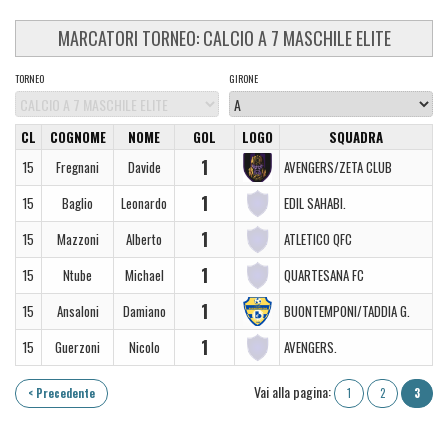
MARCATORI TORNEO: CALCIO A 7 MASCHILE ELITE
TORNEO
GIRONE
CL
COGNOME
NOME
GOL
LOGO
SQUADRA
1
15
Fregnani
Davide
AVENGERS/ZETA CLUB
1
15
Baglio
Leonardo
EDIL SAHABI.
1
15
Mazzoni
Alberto
ATLETICO QFC
1
15
Ntube
Michael
QUARTESANA FC
1
15
Ansaloni
Damiano
BUONTEMPONI/TADDIA G.
1
15
Guerzoni
Nicolo
AVENGERS.
Vai alla pagina:
< Precedente
1
2
3