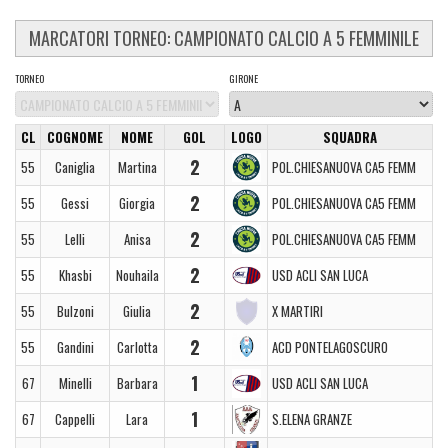
MARCATORI TORNEO: CAMPIONATO CALCIO A 5 FEMMINILE
TORNEO
GIRONE
CL
COGNOME
NOME
GOL
LOGO
SQUADRA
2
55
Caniglia
Martina
POL.CHIESANUOVA CA5 FEMM
2
55
Gessi
Giorgia
POL.CHIESANUOVA CA5 FEMM
2
55
Lelli
Anisa
POL.CHIESANUOVA CA5 FEMM
2
55
Khasbi
Nouhaila
USD ACLI SAN LUCA
2
55
Bulzoni
Giulia
X MARTIRI
2
55
Gandini
Carlotta
ACD PONTELAGOSCURO
1
67
Minelli
Barbara
USD ACLI SAN LUCA
1
67
Cappelli
Lara
S.ELENA GRANZE