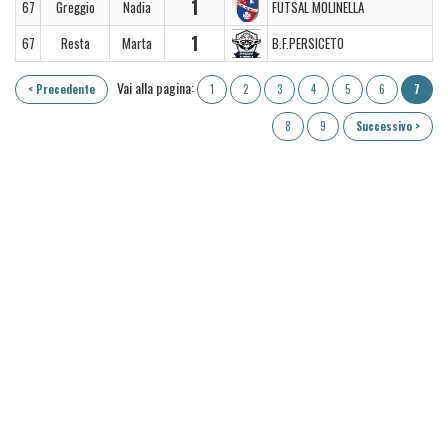
1
67
Greggio
Nadia
FUTSAL MOLINELLA
1
67
Resta
Marta
B.F.PERSICETO
Vai alla pagina:
< Precedente
1
2
3
4
5
6
7
8
9
Successivo >