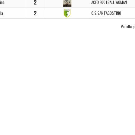
2
ina
ACFD FOOTBALL WOMAN
2
lia
C.S.SANT'AGOSTINO
Vai alla 