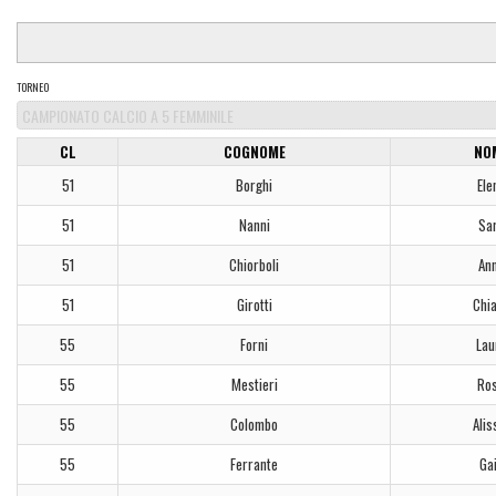
TORNEO
CL
COGNOME
NO
51
Borghi
Ele
51
Nanni
Sa
51
Chiorboli
An
51
Girotti
Chi
55
Forni
Lau
55
Mestieri
Ro
55
Colombo
Alis
55
Ferrante
Ga