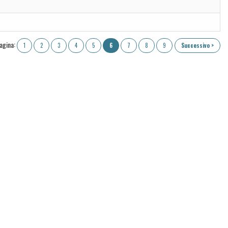
pagina:
1
2
3
4
5
6
7
8
9
Successivo >