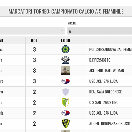
MARCATORI TORNEO: CAMPIONATO CALCIO A 5 FEMMINILE
GIRONE
ME
GOL
LOGO
3
na
POL.CHIESANUOVA CA5 FEMM
3
ra
B.F.PERSICETO
3
na
ACFD FOOTBALL WOMAN
3
ara
USD ACLI SAN LUCA
2
ra
REAL SALA BOLOGNESE
2
sa
C.S.SANT'AGOSTINO
2
sja
USD ACLI SAN LUCA
2
ia
AT.CENTRORIPARAZIONI ASD