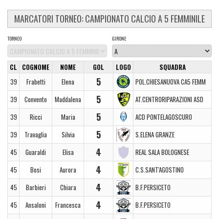
MARCATORI TORNEO: CAMPIONATO CALCIO A 5 FEMMINILE
TORNEO
GIRONE
CL
COGNOME
NOME
GOL
LOGO
SQUADRA
5
39
Frabetti
Elena
POL.CHIESANUOVA CA5 FEMM
5
39
Convento
Maddalena
AT.CENTRORIPARAZIONI ASD
5
39
Ricci
Maria
ACD PONTELAGOSCURO
5
39
Travaglia
Silvia
S.ELENA GRANZE
4
45
Guaraldi
Elisa
REAL SALA BOLOGNESE
4
45
Bosi
Aurora
C.S.SANT'AGOSTINO
4
45
Barbieri
Chiara
B.F.PERSICETO
4
45
Ansaloni
Francesca
B.F.PERSICETO