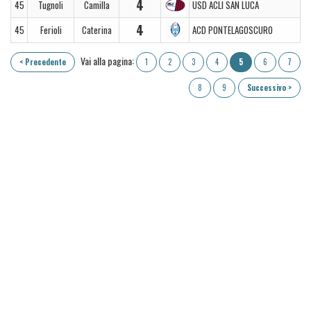
4
45
Tugnoli
Camilla
USD ACLI SAN LUCA
4
45
Ferioli
Caterina
ACD PONTELAGOSCURO
Vai alla pagina:
< Precedente
1
2
3
4
5
6
7
8
9
Successivo >