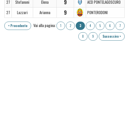
9
27
Stefanoni
Elena
ACD PONTELAGOSCURO
9
27
Lazzari
Arianna
PONTERODONI
Vai alla pagina:
< Precedente
1
2
3
4
5
6
7
8
9
Successivo >