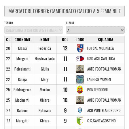
MARCATORI TORNEO: CAMPIONATO CALCIO A 5 FEMMINILE
TORNEO
GIRONE
CL
COGNOME
NOME
GOL
LOGO
SQUADRA
12
20
Massi
Federica
FUTSAL MOLINELLA
11
22
Morgoni
Hristova Iveta
USD ACLI SAN LUCA
11
22
Polesinanti
Giulia
ACFD FOOTBALL WOMAN
11
22
Kalaja
Mery
LAGHESE WOMEN
10
25
Poldrugovac
Marika
PONTERODONI
10
25
Macinenti
Chiara
ACFD FOOTBALL WOMAN
9
27
Balboni
Natascia
ACD PONTELAGOSCURO
9
27
Margutti
Chiara
C.S.SANT'AGOSTINO