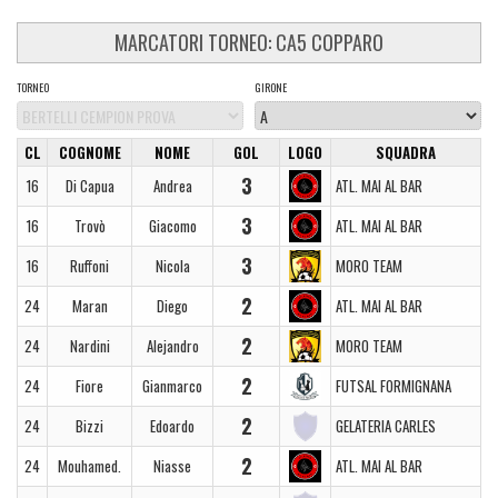
MARCATORI TORNEO: CA5 COPPARO
TORNEO
GIRONE
CL
COGNOME
NOME
GOL
LOGO
SQUADRA
3
16
Di Capua
Andrea
ATL. MAI AL BAR
3
16
Trovò
Giacomo
ATL. MAI AL BAR
3
16
Ruffoni
Nicola
MORO TEAM
2
24
Maran
Diego
ATL. MAI AL BAR
2
24
Nardini
Alejandro
MORO TEAM
2
24
Fiore
Gianmarco
FUTSAL FORMIGNANA
2
24
Bizzi
Edoardo
GELATERIA CARLES
2
24
Mouhamed.
Niasse
ATL. MAI AL BAR