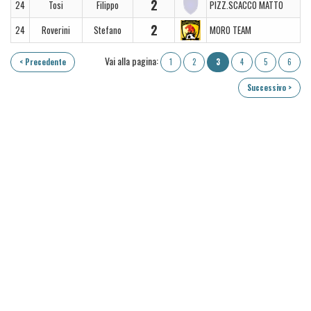
2
24
Tosi
Filippo
PIZZ.SCACCO MATTO
2
24
Roverini
Stefano
MORO TEAM
Vai alla pagina:
< Precedente
1
2
3
4
5
6
Successivo >