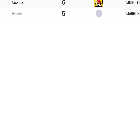
6
Yassine
MORO T
5
Nicolò
MANGOS 