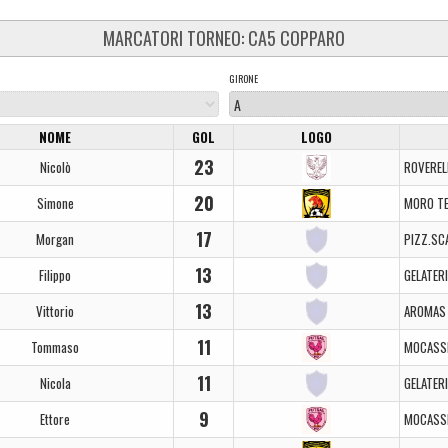
MARCATORI TORNEO: CA5 COPPARO
GIRONE
NOME
GOL
LOGO
23
Nicolò
ROVEREL
20
Simone
MORO T
17
Morgan
PIZZ.SC
13
Filippo
GELATER
13
Vittorio
AROMAS 
11
Tommaso
MOCASSI
11
Nicola
GELATER
9
Ettore
MOCASSI