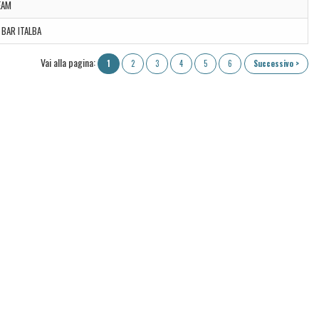
EAM
BAR ITALBA
Vai alla pagina:
1
2
3
4
5
6
Successivo >