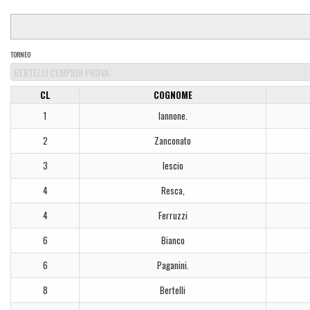
TORNEO
CL
COGNOME
1
Iannone.
2
Zanconato
3
lescio
4
Resca,
4
Ferruzzi
6
Bianco
6
Paganini.
8
Bertelli