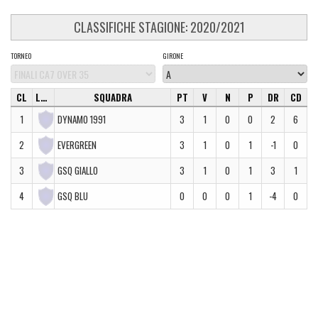
CLASSIFICHE STAGIONE: 2020/2021
TORNEO
GIRONE
CL
LOGO
SQUADRA
PT
V
N
P
DR
CD
1
DYNAMO 1991
3
1
0
0
2
6
2
EVERGREEN
3
1
0
1
-1
0
3
GSQ GIALLO
3
1
0
1
3
1
4
GSQ BLU
0
0
0
1
-4
0