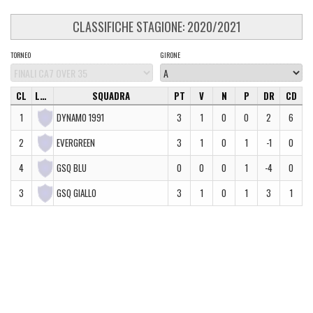
CLASSIFICHE STAGIONE: 2020/2021
TORNEO
GIRONE
CL
LOGO
SQUADRA
PT
V
N
P
DR
CD
1
DYNAMO 1991
3
1
0
0
2
6
2
EVERGREEN
3
1
0
1
-1
0
4
GSQ BLU
0
0
0
1
-4
0
3
GSQ GIALLO
3
1
0
1
3
1