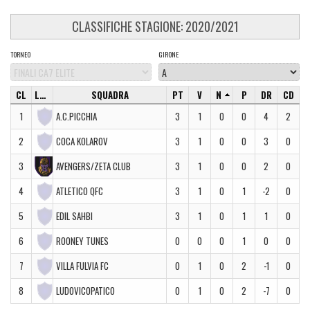
CLASSIFICHE STAGIONE: 2020/2021
TORNEO
GIRONE
CL
LOGO
SQUADRA
PT
V
N
P
DR
CD
1
A.C.PICCHIA
3
1
0
0
4
2
2
COCA KOLAROV
3
1
0
0
3
0
3
AVENGERS/ZETA CLUB
3
1
0
0
2
0
4
ATLETICO QFC
3
1
0
1
-2
0
5
EDIL SAHBI
3
1
0
1
1
0
6
ROONEY TUNES
0
0
0
1
0
0
7
VILLA FULVIA FC
0
1
0
2
-1
0
8
LUDOVICOPATICO
0
1
0
2
-7
0