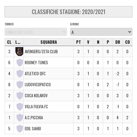
CLASSIFICHE STAGIONE: 2020/2021
TORNEO
GIRONE
CL
LOGO
SQUADRA
PT
V
N
P
DR
CD
3
AVENGERS/ZETA CLUB
3
1
0
0
2
0
6
ROONEY TUNES
0
0
0
1
0
0
4
ATLETICO QFC
3
1
0
1
-2
0
8
LUDOVICOPATICO
0
1
0
2
-7
0
2
COCA KOLAROV
3
1
0
0
3
0
7
VILLA FULVIA FC
0
1
0
2
-1
0
1
A.C.PICCHIA
3
1
0
0
4
2
5
EDIL SAHBI
3
1
0
1
1
0