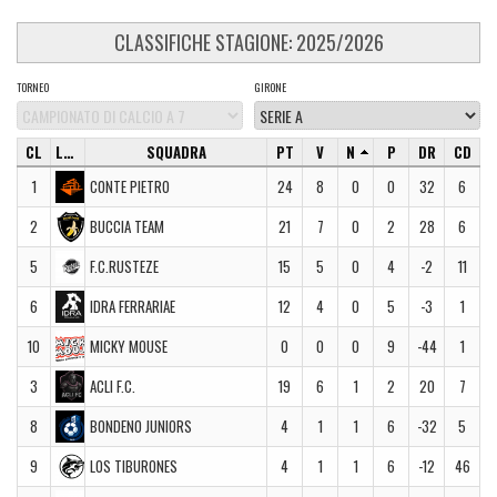
CLASSIFICHE STAGIONE: 2025/2026
TORNEO
GIRONE
CL
LOGO
SQUADRA
PT
V
N
P
DR
CD
1
CONTE PIETRO
24
8
0
0
32
6
2
BUCCIA TEAM
21
7
0
2
28
6
5
F.C.RUSTEZE
15
5
0
4
-2
11
6
IDRA FERRARIAE
12
4
0
5
-3
1
10
MICKY MOUSE
0
0
0
9
-44
1
3
ACLI F.C.
19
6
1
2
20
7
8
BONDENO JUNIORS
4
1
1
6
-32
5
9
LOS TIBURONES
4
1
1
6
-12
46