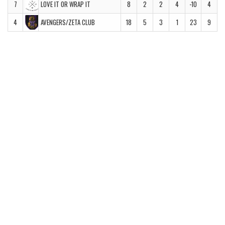
7
LOVE IT OR WRAP IT
8
2
2
4
-10
4
4
AVENGERS/ZETA CLUB
18
5
3
1
23
9