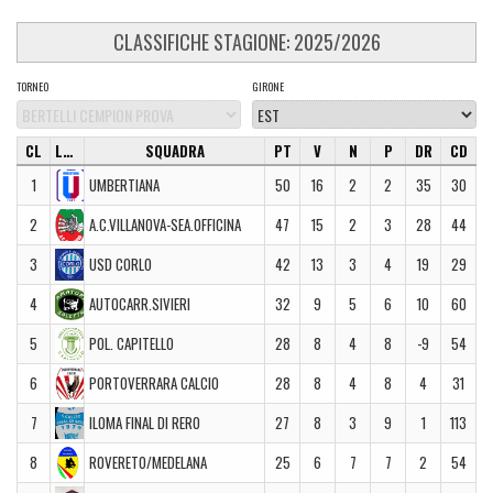
CLASSIFICHE STAGIONE: 2025/2026
TORNEO
GIRONE
CL
LOGO
SQUADRA
PT
V
N
P
DR
CD
1
UMBERTIANA
50
16
2
2
35
30
2
A.C.VILLANOVA-SEA.OFFICINA
47
15
2
3
28
44
3
USD CORLO
42
13
3
4
19
29
4
AUTOCARR.SIVIERI
32
9
5
6
10
60
5
POL. CAPITELLO
28
8
4
8
-9
54
6
PORTOVERRARA CALCIO
28
8
4
8
4
31
7
ILOMA FINAL DI RERO
27
8
3
9
1
113
8
ROVERETO/MEDELANA
25
6
7
7
2
54