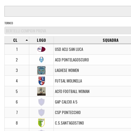
TORNEO
CL
LOGO
SQUADRA
1
USD ACLI SAN LUCA
2
ACD PONTELAGOSCURO
3
LAGHESE WOMEN
4
FUTSAL MOLINELLA
5
ACFD FOOTBALL WOMAN
6
GAP CALCIO A 5
7
CSP PONTECCHIO
8
C.S.SANT'AGOSTINO