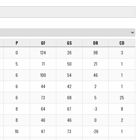
P
GF
GS
DR
CD
0
124
26
98
3
5
71
50
21
1
6
100
54
46
1
6
44
42
2
1
6
73
68
5
25
8
64
67
-3
8
8
46
46
0
2
10
47
73
-26
1