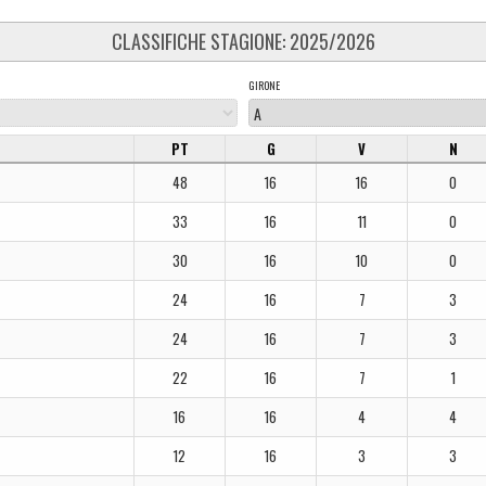
CLASSIFICHE STAGIONE: 2025/2026
GIRONE
PT
G
V
N
48
16
16
0
33
16
11
0
30
16
10
0
24
16
7
3
24
16
7
3
22
16
7
1
16
16
4
4
12
16
3
3