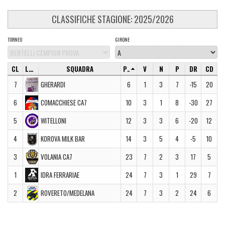
CLASSIFICHE STAGIONE: 2025/2026
TORNEO
GIRONE
CL
LOGO
SQUADRA
PT
V
N
P
DR
CD
7
GHERARDI
6
1
3
7
-15
20
6
COMACCHIESE CA7
10
3
1
8
-30
27
5
WITELLONI
12
3
3
6
-20
12
4
KOROVA MILK BAR
14
3
5
4
-5
10
3
VOLANIA CA7
23
7
2
3
17
5
1
IDRA FERRARIAE
24
7
3
1
29
7
2
ROVERETO/MEDELANA
24
7
3
2
24
6