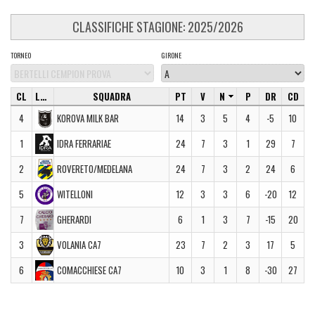
CLASSIFICHE STAGIONE: 2025/2026
TORNEO
GIRONE
CL
LOGO
SQUADRA
PT
V
N
P
DR
CD
4
KOROVA MILK BAR
14
3
5
4
-5
10
1
IDRA FERRARIAE
24
7
3
1
29
7
2
ROVERETO/MEDELANA
24
7
3
2
24
6
5
WITELLONI
12
3
3
6
-20
12
7
GHERARDI
6
1
3
7
-15
20
3
VOLANIA CA7
23
7
2
3
17
5
6
COMACCHIESE CA7
10
3
1
8
-30
27