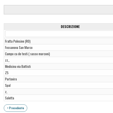
DESCRIZIONE
Fratta Polesine (RO)
Fossanova San Marco
Campo ca de testi ( sasso marconi)
zz,,
Medicina via Battisti
Z5
Portoviro
Spal
z,
Saletta
< Precedente