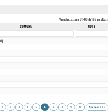
Visualizzazione 51-60 di 199 risultati.
COMUNE
NOTE
RO)
1
2
3
4
5
6
7
8
9
10
Successivo >