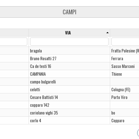
CAMPI
VIA
bragola
Fratta Polesine (
Bruno Rosatti 27
Ferrara
Ca de testi 16
Sasso Marconi
CAMPANIA
Thiene
campo bulgarelli
celotti
Cologna (FE)
Cesare Battisti 14
Porto Viro
copparo 142
coriolano vighi 35
bo
corlo 4
Copparo