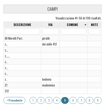
CAMPI
Visualizzazione 41-50 di 199 risultati.
DESCRIZIONE
VIA
COMUNE
NOTE
XII Morelli Parr.
giraldi
z,,
dei mille 412
z,,,
z,,,,,
z,.
z,.,
z.,
z..
bedonia
Z1
madonnina
Z12
< Precedente
1
2
3
4
5
6
7
8
9