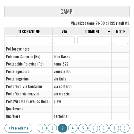
CAMPI
Visualizzazione 21-30 di 199 risultati.
DESCRIZIONE
VIA
COMUNE
NOTE
Pol forese nord
Polesine Camerini (Ro)
lelio Basso
Pontecchio Polesine (Ro)
roma 627
Pontelagoscuro
venezia 106
Pontelangorino
via italia
Porto Viro Via Contarini
via contarini
Porto Viro via mazzini
via mazzini
PortoViro via Piave(loc Donada)
piave
Quartesana
Quartiere
bertolina 1
< Precedente
1
2
3
4
5
6
7
8
9