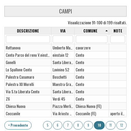
CAMPI
Visualizzazione 91-100 di 199 risultati.
DESCRIZIONE
VIA
COMUNE
NOTE
Rottanova
Umberto Maddalena 86
cavarzere
Cento Parco del reno V.einstain
einstain 12
Cento
Gonelli
Santa Liberata 2/b
Cento
Lo Spallone Cento
Lavinino 52
Cento
Palestra Casumaro
Boschetti
Cento
Palestra XII Morelli
Maestra Grande
Cento
Via S.ta Liberata Cento
Santa Liberata 2/b
Cento
Z6
Verdi 45
Cento
Chiesa Nuova
Piazza Merli 14
Chiesa Nuova (FE)
Coccanile
Via Ariosto nr. 63
Coccanile (FE)
aperto il venerdì
< Precedente
5
6
7
8
9
10
11
12