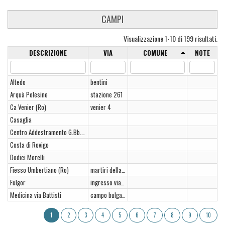
CAMPI
Visualizzazione 1-10 di 199 risultati.
DESCRIZIONE
VIA
COMUNE
NOTE
Altedo
bentini
Arquà Polesine
stazione 261
Ca Venier (Ro)
venier 4
Casaglia
Centro Addestramento G.Bb.fabbri
Costa di Rovigo
Dodici Morelli
Fiesso Umbertiano (Ro)
martiri della libertà
Fulgor
ingresso via gramicia
Medicina via Battisti
campo bulgarelli
1
2
3
4
5
6
7
8
9
10