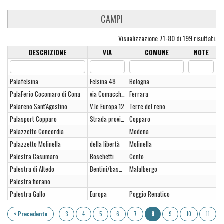
CAMPI
Visualizzazione 71-80 di 199 risultati.
DESCRIZIONE
VIA
COMUNE
NOTE
Palafelsina
Felsina 48
Bologna
PalaFerio Cocomaro di Cona
via Comacchio 376/B
Ferrara
Palareno Sant'Agostino
V.le Europa 12
Terre del reno
Palasport Copparo
Strada provinciale per Gradizza
Copparo
Palazzetto Concordia
Modena
Palazzetto Molinella
della libertà
Molinella
Palestra Casumaro
Boschetti
Cento
Palestra di Altedo
Bentini/bassa inferiore
Malalbergo
Palestra fiorano
Palestra Gallo
Europa
Poggio Renatico
< Precedente
3
4
5
6
7
8
9
10
11