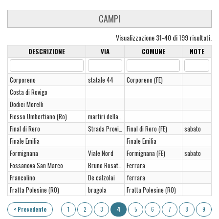
CAMPI
Visualizzazione 31-40 di 199 risultati.
DESCRIZIONE
VIA
COMUNE
NOTE
Corporeno
statale 44
Corporeno (FE)
Costa di Rovigo
Dodici Morelli
Fiesso Umbertiano (Ro)
martiri della libertà
Final di Rero
Strada Provinciale nr. 4
Final di Rero (FE)
sabato
Finale Emilia
Finale Emilia
Formignana
Viale Nord
Formignana (FE)
sabato
Fossanova San Marco
Bruno Rosatti 27
Ferrara
Francolino
De calzolai
ferrara
Fratta Polesine (RO)
bragola
Fratta Polesine (RO)
< Precedente
1
2
3
4
5
6
7
8
9