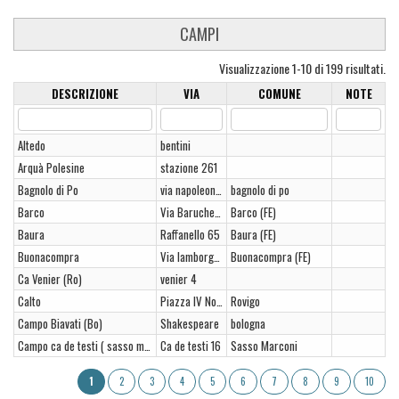
CAMPI
Visualizzazione 1-10 di 199 risultati.
DESCRIZIONE
VIA
COMUNE
NOTE
Altedo
bentini
Arquà Polesine
stazione 261
Bagnolo di Po
via napoleonica 1415
bagnolo di po
Barco
Via Baruchello nr. 80
Barco (FE)
Baura
Raffanello 65
Baura (FE)
Buonacompra
Via lamborghini, 41
Buonacompra (FE)
Ca Venier (Ro)
venier 4
Calto
Piazza IV Novembre
Rovigo
Campo Biavati (Bo)
Shakespeare
bologna
Campo ca de testi ( sasso marconi)
Ca de testi 16
Sasso Marconi
1
2
3
4
5
6
7
8
9
10