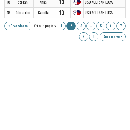
10
18
Stefani
Anna
USD ACLI SAN LUCA
10
18
Ghirardini
Camilla
USD ACLI SAN LUCA
Vai alla pagina:
< Precedente
1
2
3
4
5
6
7
8
9
Successivo >