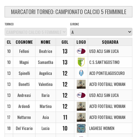
MARCATORI TORNEO: CAMPIONATO CALCIO 5 FEMMINILE
TORNEO
GIRONE
CL
COGNOME
NOME
GOL
LOGO
SQUADRA
13
10
Felloni
Beatrice
USD ACLI SAN LUCA
13
10
Magni
Samantha
C.S.SANT'AGOSTINO
12
13
Spinelli
Angelica
ACD PONTELAGOSCURO
12
13
Bonetti
Valentina
ACFD FOOTBALL WOMAN
12
13
Andreasi
Ilaria
USD ACLI SAN LUCA
12
13
Ardondi
Martina
ACFD FOOTBALL WOMAN
11
17
Notturno
Asia
ACFD FOOTBALL WOMAN
10
18
Del Vicario
Lucia
LAGHESE WOMEN