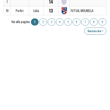
14
7
13
10
Porfiri
Lidia
FUTSAL MOLINELLA
Vai alla pagina:
1
2
3
4
5
6
7
8
9
Successivo >