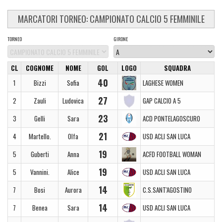
MARCATORI TORNEO: CAMPIONATO CALCIO 5 FEMMINILE
TORNEO
GIRONE
CL
COGNOME
NOME
GOL
LOGO
SQUADRA
40
1
Bizzi
Sofia
LAGHESE WOMEN
27
2
Zauli
Ludovica
GAP CALCIO A 5
23
3
Gelli
Sara
ACD PONTELAGOSCURO
21
4
Martello.
Olfa
USD ACLI SAN LUCA
19
5
Guberti
Anna
ACFD FOOTBALL WOMAN
19
5
Vannini.
Alice
USD ACLI SAN LUCA
14
7
Bosi
Aurora
C.S.SANT'AGOSTINO
14
7
Benea
Sara
USD ACLI SAN LUCA