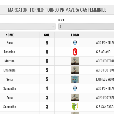
MARCATORI TORNEO: TORNEO PRIMAVERA CA5 FEMMINILE
GIRONE
NOME
GOL
LOGO
9
Sara
ACD PONTEL
6
Federica
G.S.ARIANO
6
Martina
ACFD FOOTBA
5
Emanuela
ACFD FOOTBA
5
Sofia
LAGHESE WOM
4
Samantha
ACD PONTEL
3
Anna
ACFD FOOTBA
3
Samantha
C.S.SANT'AGO