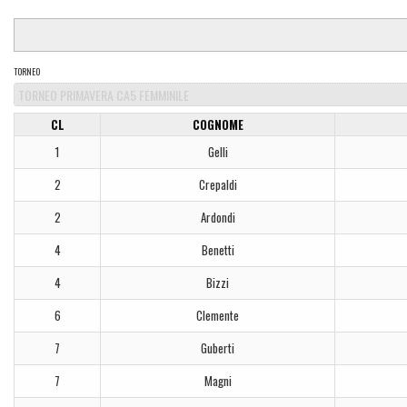
TORNEO
CL
COGNOME
1
Gelli
2
Crepaldi
2
Ardondi
4
Benetti
4
Bizzi
6
Clemente
7
Guberti
7
Magni