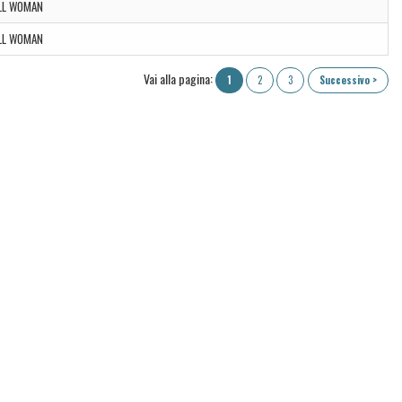
LL WOMAN
LL WOMAN
Vai alla pagina:
1
2
3
Successivo >