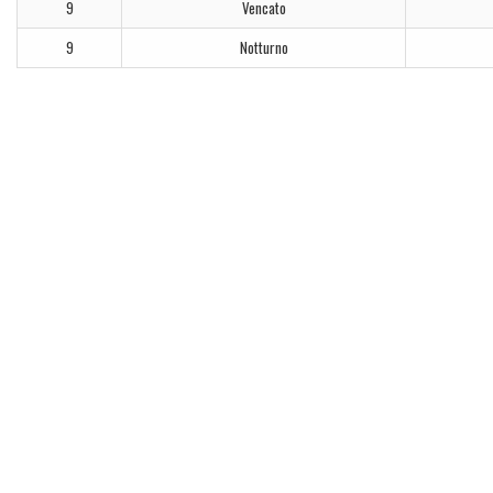
9
Vencato
9
Notturno