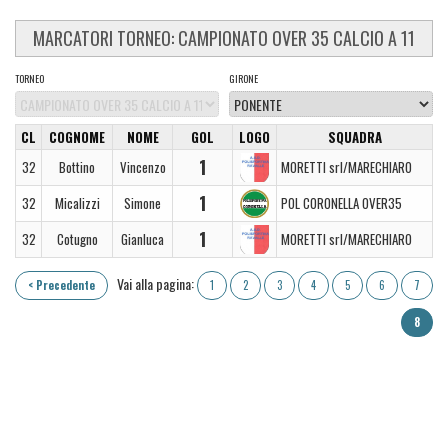
MARCATORI TORNEO: CAMPIONATO OVER 35 CALCIO A 11
TORNEO
GIRONE
CL
COGNOME
NOME
GOL
LOGO
SQUADRA
1
32
Bottino
Vincenzo
MORETTI srl/MARECHIARO
1
32
Micalizzi
Simone
POL CORONELLA OVER35
1
32
Cotugno
Gianluca
MORETTI srl/MARECHIARO
Vai alla pagina:
< Precedente
1
2
3
4
5
6
7
8