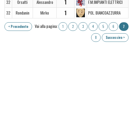
1
32
Orsatti
Alessandro
F.M.IMPIANTI ELETTRICI
1
32
Rondanin
Mirko
POL. BIANCOAZZURRA
Vai alla pagina:
< Precedente
1
2
3
4
5
6
7
8
Successivo >