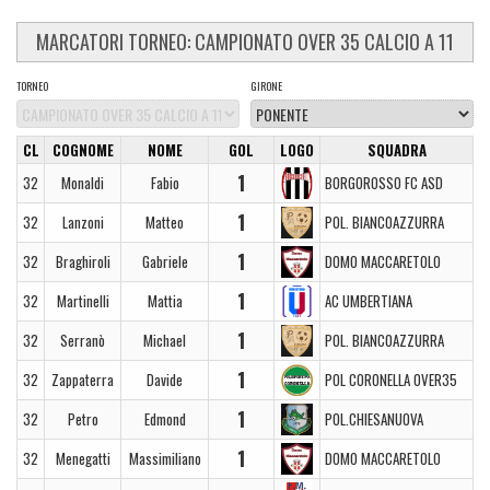
MARCATORI TORNEO: CAMPIONATO OVER 35 CALCIO A 11
TORNEO
GIRONE
CL
COGNOME
NOME
GOL
LOGO
SQUADRA
1
32
Monaldi
Fabio
BORGOROSSO FC ASD
1
32
Lanzoni
Matteo
POL. BIANCOAZZURRA
1
32
Braghiroli
Gabriele
DOMO MACCARETOLO
1
32
Martinelli
Mattia
AC UMBERTIANA
1
32
Serranò
Michael
POL. BIANCOAZZURRA
1
32
Zappaterra
Davide
POL CORONELLA OVER35
1
32
Petro
Edmond
POL.CHIESANUOVA
1
32
Menegatti
Massimiliano
DOMO MACCARETOLO