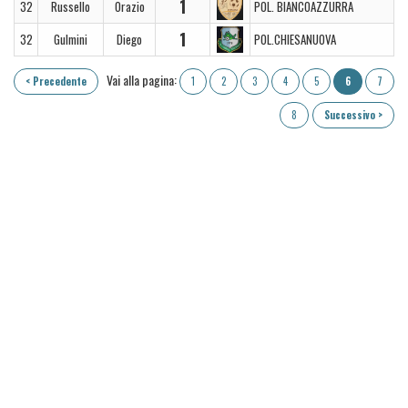
1
32
Russello
Orazio
POL. BIANCOAZZURRA
1
32
Gulmini
Diego
POL.CHIESANUOVA
Vai alla pagina:
< Precedente
1
2
3
4
5
6
7
8
Successivo >