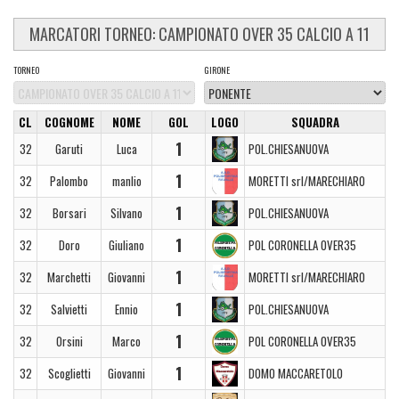
MARCATORI TORNEO: CAMPIONATO OVER 35 CALCIO A 11
TORNEO
GIRONE
CL
COGNOME
NOME
GOL
LOGO
SQUADRA
1
32
Garuti
Luca
POL.CHIESANUOVA
1
32
Palombo
manlio
MORETTI srl/MARECHIARO
1
32
Borsari
Silvano
POL.CHIESANUOVA
1
32
Doro
Giuliano
POL CORONELLA OVER35
1
32
Marchetti
Giovanni
MORETTI srl/MARECHIARO
1
32
Salvietti
Ennio
POL.CHIESANUOVA
1
32
Orsini
Marco
POL CORONELLA OVER35
1
32
Scoglietti
Giovanni
DOMO MACCARETOLO