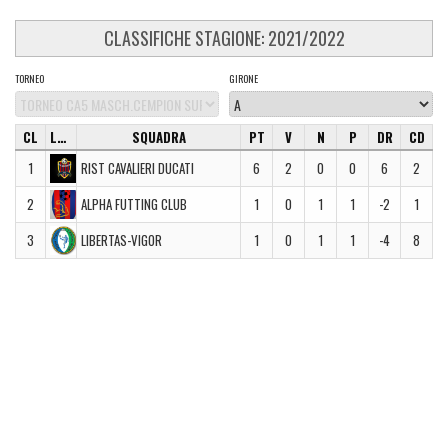
CLASSIFICHE STAGIONE: 2021/2022
TORNEO
GIRONE
CL
LOGO
SQUADRA
PT
V
N
P
DR
CD
1
RIST CAVALIERI DUCATI
6
2
0
0
6
2
2
ALPHA FUTTING CLUB
1
0
1
1
-2
1
3
LIBERTAS-VIGOR
1
0
1
1
-4
8