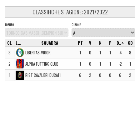
CLASSIFICHE STAGIONE: 2021/2022
TORNEO
GIRONE
CL
LOGO
SQUADRA
PT
V
N
P
DR
CD
3
LIBERTAS-VIGOR
1
0
1
1
-4
8
2
ALPHA FUTTING CLUB
1
0
1
1
-2
1
1
RIST CAVALIERI DUCATI
6
2
0
0
6
2