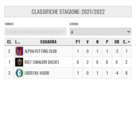
CLASSIFICHE STAGIONE: 2021/2022
TORNEO
GIRONE
CL
LOGO
SQUADRA
PT
V
N
P
DR
CD
2
ALPHA FUTTING CLUB
1
0
1
1
-2
1
1
RIST CAVALIERI DUCATI
6
2
0
0
6
2
3
LIBERTAS-VIGOR
1
0
1
1
-4
8